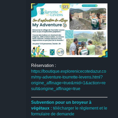
Réservation :
https://boutique.explorenicecotedazur.co
m/my-adventure-tourrette-levens.html?
origine_affinage=true&mid=1&action=re
sult&origine_affinage=true
Subvention pour un broyeur à
végétaux :
télécharger le règlement et le
formulaire de demande