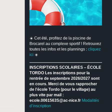
☀️ Cet été, profitez de la piscine de
Brocarel au complexe sportif ! Retrouvez
toutes les infos et les plannings :
cliquez
ici
☀️
INSCRIPTIONS SCOLAIRES – ÉCOLE
TORDO
Les inscriptions pour la
rentrée de septembre 2026/2027 sont
en cours.
Merci de vous rapprocher
de l’école Tordo (pour le village) au
plus vite par mail :
ecole.0061563S@ac-nice.fr
Modalités
d’inscription