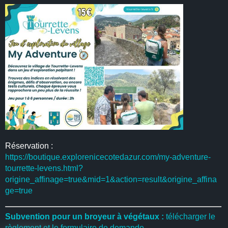
Réservation :
https://boutique.explorenicecotedazur.com/my-adventure-
tourrette-levens.html?
origine_affinage=true&mid=1&action=result&origine_affina
ge=true
Subvention pour un broyeur à végétaux :
télécharger le
règlement et le formulaire de demande