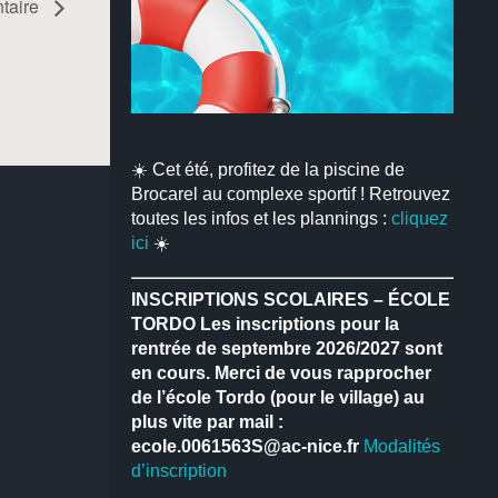
ntaire
☀️ Cet été, profitez de la piscine de
Brocarel au complexe sportif ! Retrouvez
toutes les infos et les plannings :
cliquez
ici
☀️
INSCRIPTIONS SCOLAIRES – ÉCOLE
TORDO
Les inscriptions pour la
rentrée de septembre 2026/2027 sont
en cours.
Merci de vous rapprocher
de l’école Tordo (pour le village) au
plus vite par mail :
ecole.0061563S@ac-nice.fr
Modalités
d’inscription