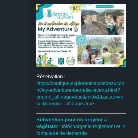
Réservation :
https://boutique.explorenicecotedazur.co
m/my-adventure-tourrette-levens.html?
origine_affinage=true&mid=1&action=re
sult&origine_affinage=true
Subvention pour un broyeur à
végétaux :
télécharger le règlement et le
formulaire de demande