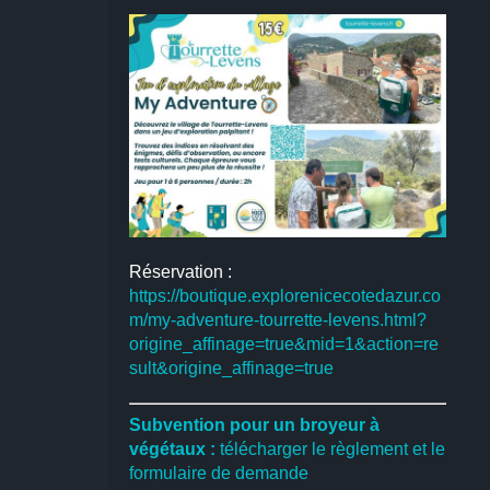
Réservation :
https://boutique.explorenicecotedazur.co
m/my-adventure-tourrette-levens.html?
origine_affinage=true&mid=1&action=re
sult&origine_affinage=true
Subvention pour un broyeur à
végétaux :
télécharger le règlement et le
formulaire de demande