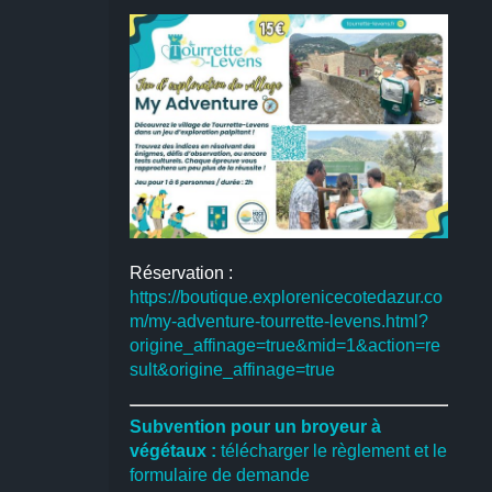
Réservation :
https://boutique.explorenicecotedazur.co
m/my-adventure-tourrette-levens.html?
origine_affinage=true&mid=1&action=re
sult&origine_affinage=true
Subvention pour un broyeur à
végétaux :
télécharger le règlement et le
formulaire de demande