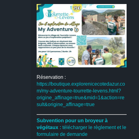
Réservation :
https://boutique.explorenicecotedazur.co
m/my-adventure-tourrette-levens.html?
origine_affinage=true&mid=1&action=re
sult&origine_affinage=true
Subvention pour un broyeur à
végétaux :
télécharger le règlement et le
formulaire de demande