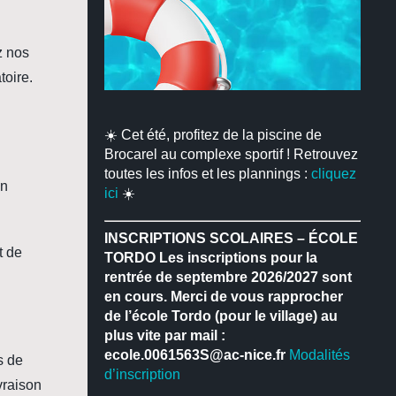
z nos
toire.
☀️ Cet été, profitez de la piscine de
Brocarel au complexe sportif ! Retrouvez
toutes les infos et les plannings :
cliquez
un
ici
☀️
INSCRIPTIONS SCOLAIRES – ÉCOLE
t de
TORDO
Les inscriptions pour la
rentrée de septembre 2026/2027 sont
en cours.
Merci de vous rapprocher
de l’école Tordo (pour le village) au
plus vite par mail :
ecole.0061563S@ac-nice.fr
Modalités
s de
d’inscription
vraison