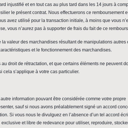
d injustifié et en tout cas au plus tard dans les 14 jours à com
silier le présent contrat. Nous effectuerons ce remboursement 
s avez utilisé pour la transaction initiale, à moins que vous n’
se, vous n’aurez pas à supporter de frais du fait de ce rembour
e la valeur des marchandises résultant de manipulations autres
s caractéristiques et le fonctionnement des marchandises.
s au droit de rétractation, et que certains éléments ne peuvent 
 cela s’applique à votre cas particulier.
 autre information pouvant être considérée comme votre propre
résenter, sauf si nous avons préalablement signé un accord con
tion. Si vous nous le divulguez en l’absence d’un tel accord écri
xclusive et libre de redevance pour utiliser, reproduire, stocker