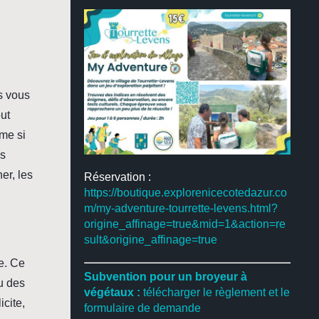
s vous
out
me si
es
er, les
Réservation :
https://boutique.explorenicecotedazur.co
m/my-adventure-tourrette-levens.html?
origine_affinage=true&mid=1&action=re
sult&origine_affinage=true
re. Ce
Subvention pour un broyeur à
ou des
végétaux :
télécharger le règlement et le
cite,
formulaire de demande