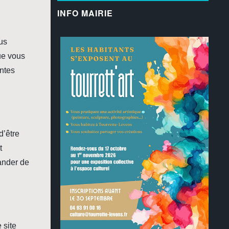
INFO MAIRIE
ous
que vous
entes
d’être
t
ander de
 site