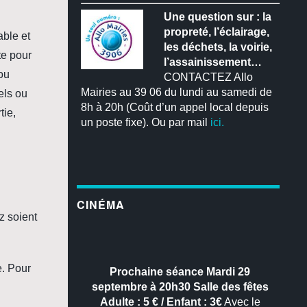
Une question sur : la
propreté, l’éclairage,
able et
les déchets, la voirie,
te pour
l’assainissement…
ou
CONTACTEZ Allo
Mairies au 39 06 du lundi au samedi de
els ou
8h à 20h (Coût d’un appel local depuis
tie,
un poste fixe). Ou par mail
ici.
CINÉMA
z soient
e. Pour
Prochaine séance
Mardi 29
septembre à 20h30
Salle des fêtes
Adulte : 5 € / Enfant : 3€
Avec le