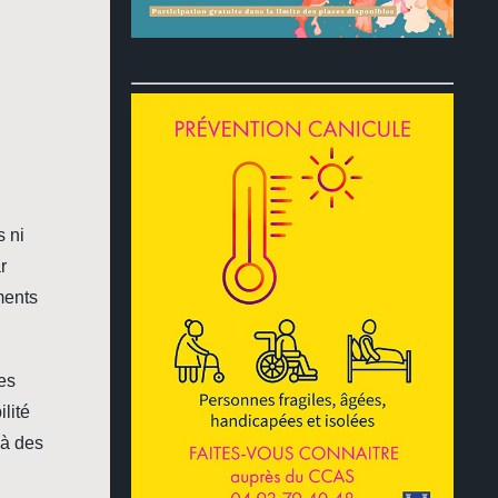
s ni
r
ments
es
lité
 à des