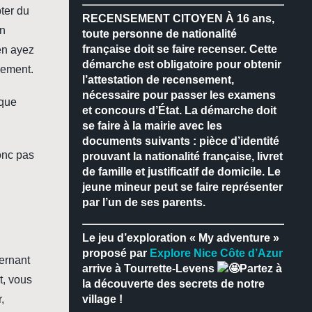
pter du
RECENSEMENT CITOYEN
À 16 ans,
en
toute personne de nationalité
française doit se faire recenser.
Cette
en ayez
démarche est obligatoire pour obtenir
sement.
l’attestation de recensement,
nécessaire pour passer les examens
 que
et concours d’État.
La démarche doit
se faire à la mairie avec les
documents suivants : pièce d’identité
donc pas
prouvant la nationalité française, livret
de famille et justificatif de domicile.
Le
jeune mineur peut se faire représenter
par l’un de ses parents.
Le jeu d’exploration « My adventure »
proposé par
Explore Nice Côte d’Azur
cernant
arrive à Tourrette-Levens
Partez à
t, vous
la découverte des secrets de notre
,
village !