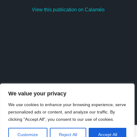
View this publication on Calaméo
We value your privacy
We use cookies to enhance your browsing experience, serve
personalized ads or content, and analyze our traffic. By
Publish
at
Calaméo
or
browse
the library.
clicking "Accept All", you consent to our use of cookies.
Customize
Reject All
Accept All