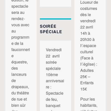
Loueur de
spectacle
costumes
sera au
dès le
rendez-
vendredi
vous avec
SOIRÉE
22 avril
au
SPÉCIALE
14h à
programm
20h30 à
e de la
l\’espace
fauconneri
Vendredi
culturel
e
22 avril
(Face à
équestre,
soirée
l\’église) :
des
spéciale
Adultes
lanceurs
10ème
25€ –
de
anniversai
Enfants
drapeaux,
re :
15€
du théâtre
Spectacle
Pour les
de rue et
de feu,
habitants,
bien sûr
banquet