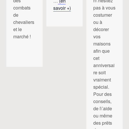
n\’hésitez
des
…
(en
pas à vous
combats
savoir +)
costumer
de
ou à
chevaliers
décorer
et le
vos
marché !
maisons
afin que
cet
anniversai
re soit
vraiment
spécial.
Pour des
conseils,
de l\’aide
ou même
des prêts