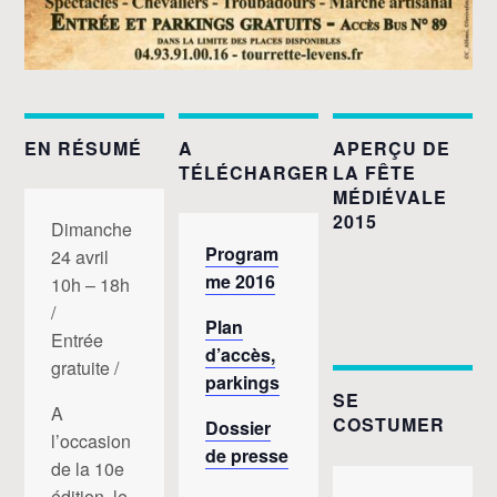
EN RÉSUMÉ
A
APERÇU DE
TÉLÉCHARGER
LA FÊTE
MÉDIÉVALE
2015
Dimanche
Program
24 avril
me 2016
10h – 18h
/
Plan
Entrée
d’accès,
gratuite /
parkings
SE
A
COSTUMER
Dossier
l’occasion
de presse
de la 10e
édition, le